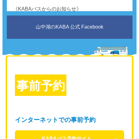
《KABAバスからのお知らせ》
2026年6月13日よりKABAバスはリニューアルオー
山中湖のKABA 公式 Facebook
プンとなりました。
チケットは下記よりご予約いただけます。
ご予約はこちら：
予約はこちらから
リニューアルに伴い一部変更がございます。
事前予約
大人：中学生以上のお客様
小人：3歳以上（
1人で着座出来るお子様に限
る
）～小学生まで
⚠️お膝抱っこでの乗車は出来ません
インターネットでの事前予約
※2歳以下の乳幼児様についてのご案内
KABAバス予約サイト