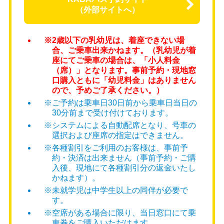
（外部サイトへ）
2歳以下のお子様は、お一人で座席にお座りいただ
けない場合
※2歳以下の乳幼児は、着座できない場
ご乗車いただけません。（ご乗車されます場合は
合、ご乗車出来かねます。（乳幼児が着
小人料金にて
座にてご乗車の場合は、「小人料金
（席）」となります。事前予約・現地窓
座席の予約をお願いいたします。
口購入ともに「幼児料金」はありません
ので、予めご了承ください。）
⚠️お膝抱っこでの乗車は出来ません
※ご予約は乗車日30日前から乗車日当日の
30分前まで受け付けております。
※システムによる自動配席となり、号車の
※各種割引をご利用の場合は、WEBでの事前予約
選択および座席の指定はできません。
を承っておりません。
※各種割引をご利用のお客様は、事前予
約・決済は出来ません（事前予約・ご購
なお割引適用は当日販売分のお席に限らせていた
入後、現地にて各種割引分の返金いたし
だきます。
かねます）。
満席の場合は、ご乗車いただけない場合がござい
※未就学児は中学生以上の同伴が必要で
ますので、
す。
※空席がある場合に限り、当日窓口にて乗
あらかじめご了承ください。
車券をご購入いただけます。