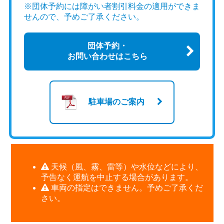
んねる」にて、水陸両用バス「YAMANAKAKO
※団体予約には障がい者割引料金の適用ができま
NO KABA」をご紹介いただきました。
せんので、予めご了承ください。
ガチャピンさんが実際にKABAへ乗車し、陸から湖
へダイブする迫力満点のスプラッシュ体験や、山
団体予約・
中湖ならではの景色、車内の様子など
お問い合わせはこちら
KABAの魅力をたっぷりお楽しみいただける内容と
なっております。
駐車場のご案内
ぜひご覧いただき、山中湖でしか味わえない水陸
両用バスの冒険を体感してみてください！
■YouTube：ガチャピンちゃんねる【公式】
天候（風、霧、雷等）や水位などにより、
https://youtu.be/7n6YtelzcTA?
si=yzPzBcCTfumKwHzI
（7分45秒～）
予告なく運航を中止する場合があります。
車両の指定はできません。予めご了承くだ
さい。