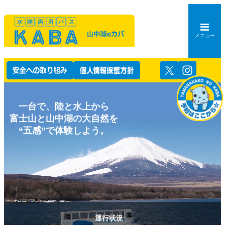
メニュー
一台で、陸と水上から
富士山と山中湖の大自然を
“五感”で体験しよう。
運行状況