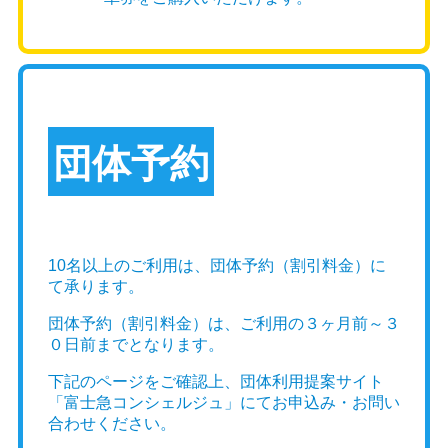
注意：ご乗車前に必ずFujiyama Connectにのマイ
ページに入り 窓口で10分前に
QRコードでチェックインし座席券の発券お願いい
たします。
団体予約
2026/07/13
ガチャピンちゃんねるで
10名以上のご利用は、団体予約（割引料金）に
て承ります。
「YAMANAKAKO NO KABA」が紹介さ
れました！
団体予約（割引料金）は、ご利用の３ヶ月前～３
０日前までとなります。
いつも富士急のバスをご利用いただきまして、誠
下記のページをご確認上、団体利用提案サイト
にありがとうございます。
「富士急コンシェルジュ」にてお申込み・お問い
合わせください。
このたび、YouTubeチャンネル「ガチャピンちゃ