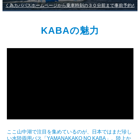
０分前まで事前予約ができます。QRコードを窓口で10分前にチェックインし座席券を発券してください。
KABAの魅力
ここ山中湖で注目を集めているのが、日本ではまだ珍し
い水陸両用バス「YAMANAKAKO NO KABA」。陸上か